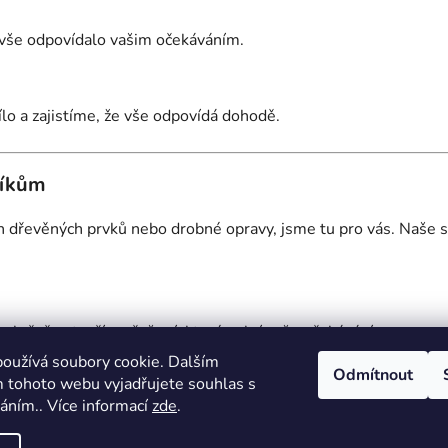
y vše odpovídalo vašim očekáváním.
o a zajistíme, že vše odpovídá dohodě.
níkům
h dřevěných prvků nebo drobné opravy, jsme tu pro vás. Naše s
polečně vytvoříme řešení, které splní vaše očekávání.
oužívá soubory cookie. Dalším
Odmítnout
 které se můžete spolehnout!
 tohoto webu vyjadřujete souhlas s
váním.. Více informací
zde
.