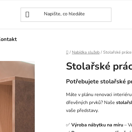
ontakt
Domů
/
Nabídka služeb
/
Stolařské práce
Stolařské prá
Potřebujete stolařské p
Máte v plánu renovaci interiér
dřevěných prvků? Naše
stolařs
vaše představy.
✅
Výroba nábytku na míru
– Ve