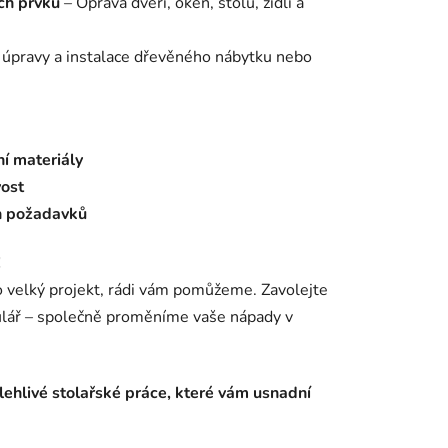
ch prvků
– Oprava dveří, oken, stolů, židlí a
 úpravy a instalace dřevěného nábytku nebo
ní materiály
vost
ch požadavků
!
 velký projekt, rádi vám pomůžeme. Zavolejte
ulář – společně proměníme vaše nápady v
lehlivé stolařské práce, které vám usnadní