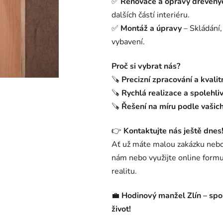
✅
Renovace a opravy dřevěný
dalších částí interiéru.
✅
Montáž a úpravy
– Skládání,
vybavení.
Proč si vybrat nás?
🪚
Precizní zpracování a kvalit
🪚
Rychlá realizace a spolehli
🪚
Řešení na míru podle vaši
👉
Kontaktujte nás ještě dnes
Ať už máte malou zakázku nebo
nám nebo využijte online form
realitu.
💼
Hodinový manžel Zlín – spo
život!