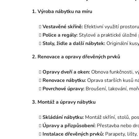
1. Výroba nábytku na míru
Vestavěné skříně:
Efektivní využití prostor
Police a regály:
Stylové a praktické úložné 
Stoly, židle a další nábytek:
Originální kus
2. Renovace a opravy dřevěných prvků
Opravy dveří a oken:
Obnova funkčnosti, v
Renovace nábytku:
Oprava starších kusů ná
Povrchové úpravy:
Broušení, lakování, moře
3. Montáž a úpravy nábytku
Skládání nábytku:
Montáž skříní, stolů, pos
Úpravy a přizpůsobení:
Přestavba nebo dro
Instalace dřevěných prvků:
Parapety, lišty