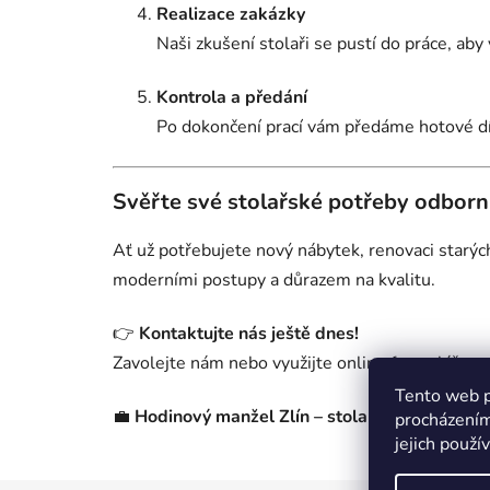
Realizace zakázky
Naši zkušení stolaři se pustí do práce, ab
Kontrola a předání
Po dokončení prací vám předáme hotové díl
Svěřte své stolařské potřeby odbor
Ať už potřebujete nový nábytek, renovaci starýc
moderními postupy a důrazem na kvalitu.
👉
Kontaktujte nás ještě dnes!
Zavolejte nám nebo využijte online formulář – s
Tento web p
💼
Hodinový manžel Zlín – stolařské práce, na
procházením
jejich použí