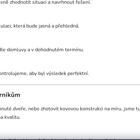
ně zhodnotit situaci a navrhnout řešení.
laci, která bude jasná a přehledná.
odle domluvy a v dohodnutém termínu.
ntrolujeme, aby byl výsledek perfektní.
orníkům
hnuté dveře, nebo zhotovit kovovou konstrukci na míru, jsme t
a kvalitu.