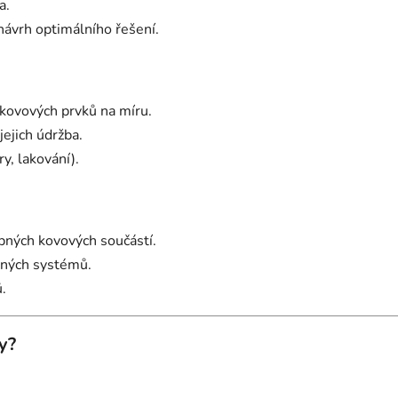
a.
návrh optimálního řešení.
h kovových prvků na míru.
ejich údržba.
y, lakování).
obných kovových součástí.
žných systémů.
.
y?