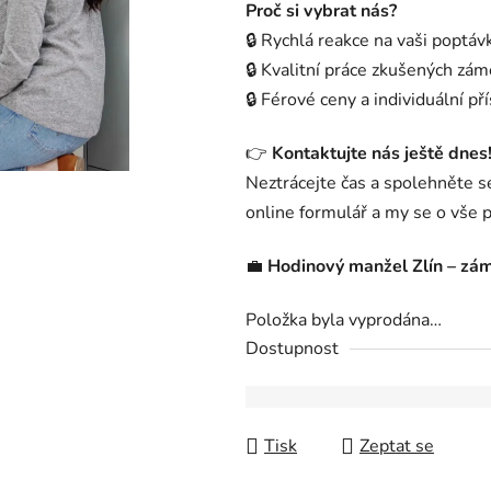
Proč si vybrat nás?
🔒 Rychlá reakce na vaši poptáv
🔒 Kvalitní práce zkušených zá
🔒 Férové ceny a individuální př
👉
Kontaktujte nás ještě dnes
Neztrácejte čas a spolehněte se
online formulář a my se o vše 
💼
Hodinový manžel Zlín – zám
Položka byla vyprodána…
Dostupnost
Tisk
Zeptat se