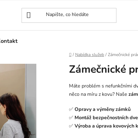
ontakt
Domů
/
Nabídka služeb
/
Zámečnické prá
Zámečnické p
Máte problém s nefunkčními dv
něco na míru z kovu? Naše
zám
✅
Opravy a výměny zámků
✅
Montáž bezpečnostních dve
✅
Výroba a úprava kovových k