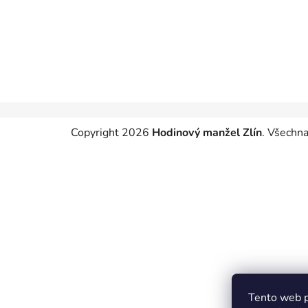
Z
Copyright 2026
Hodinový manžel Zlín
. Všechna
á
p
a
t
í
Tento web p