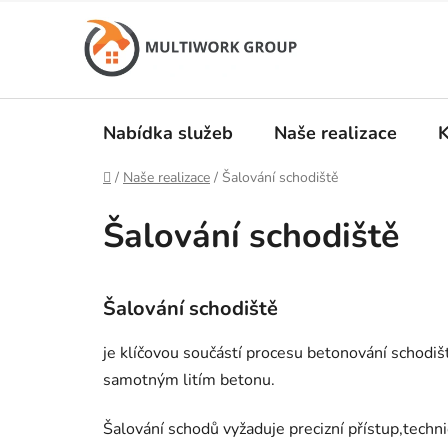
Přejít
na
obsah
Nabídka služeb
Naše realizace
K
Domů
/
Naše realizace
/
Šalování schodiště
Šalování schodiště
Šalování schodiště
je klíčovou součástí procesu betonování schodi
samotným litím betonu.
Šalování schodů vyžaduje precizní přístup,techni