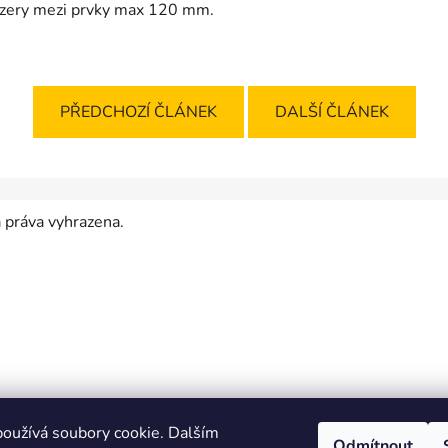
zery mezi prvky max 120 mm.
PŘEDCHOZÍ ČLÁNEK
DALŠÍ ČLÁNEK
 práva vyhrazena.
oužívá soubory cookie. Dalším
Odmítnout