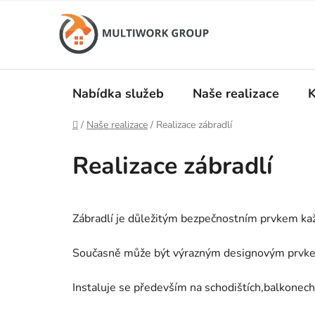
Přejít
na
obsah
Nabídka služeb
Naše realizace
K
Domů
/
Naše realizace
/
Realizace zábradlí
Realizace zábradlí
Zábradlí je důležitým bezpečnostním prvkem kaž
Současně může být výrazným designovým prvkem 
Instaluje se především na schodištích,balkonech