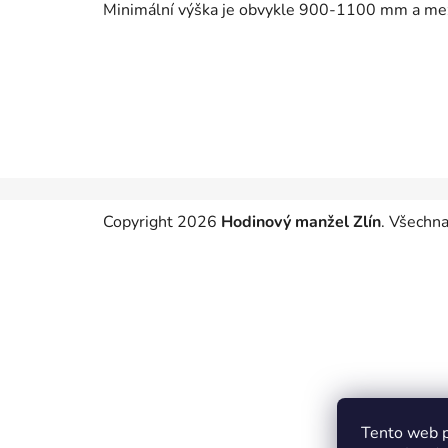
Minimální výška je obvykle 900-1100 mm a me
Z
Copyright 2026
Hodinový manžel Zlín
. Všechna
á
p
a
t
í
Tento web p